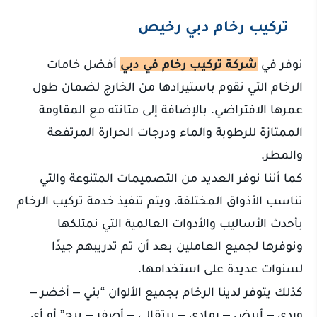
تركيب رخام دبي رخيص
نوفر في
شركة تركيب رخام في دبي
أفضل خامات
الرخام التي نقوم باستيرادها من الخارج لضمان طول
عمرها الافتراضي. بالإضافة إلى متانته مع المقاومة
الممتازة للرطوبة والماء ودرجات الحرارة المرتفعة
والمطر.
كما أننا نوفر العديد من التصميمات المتنوعة والتي
تناسب الأذواق المختلفة، ويتم تنفيذ خدمة تركيب الرخام
بأحدث الأساليب والأدوات العالمية التي نمتلكها
ونوفرها لجميع العاملين بعد أن تم تدريبهم جيدًا
لسنوات عديدة على استخدامها.
كذلك يتوفر لدينا الرخام بجميع الألوان “بني – أخضر –
وردي – أبيض – رمادي – برتقالي – أصفر – بيج” أو أي