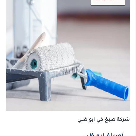
شركة صبغ في ابو ظبي
اصباغ ابو ظبي