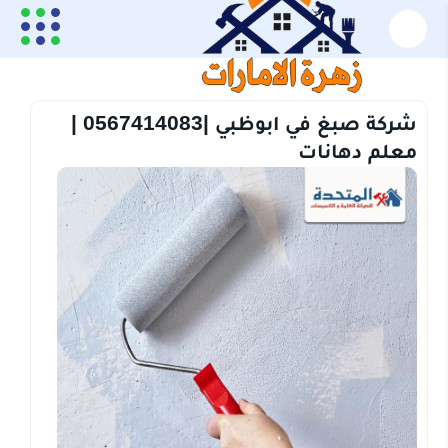
الرئيسية
شركة صبغ
شركة صبغ في ابوظبي |0567414083 |معلم دهانات
شركة صبغ في ابوظبي |0567414083 |
معلم دهانات