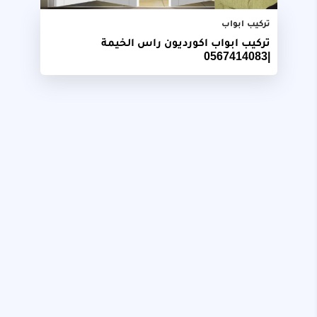
تركيب ابواب
تركيب ابواب اكورديون راس الخيمة
|0567414083